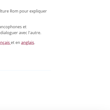
ulture Rom pour expliquer
rancophones et
dialoguer avec l'autre.
ançais
et en
anglais
.