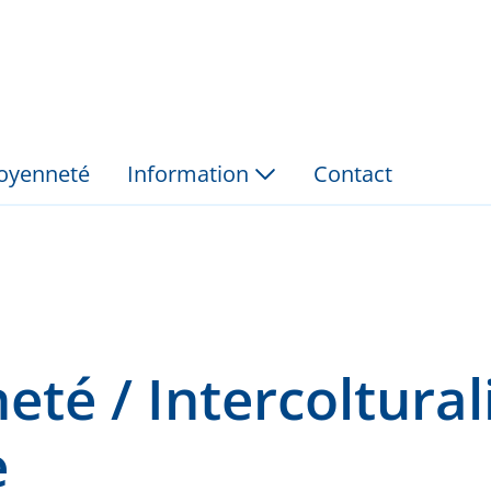
lturalité / Dialogue -
itoyenneté
Information
Contact
eté / Intercolturali
e